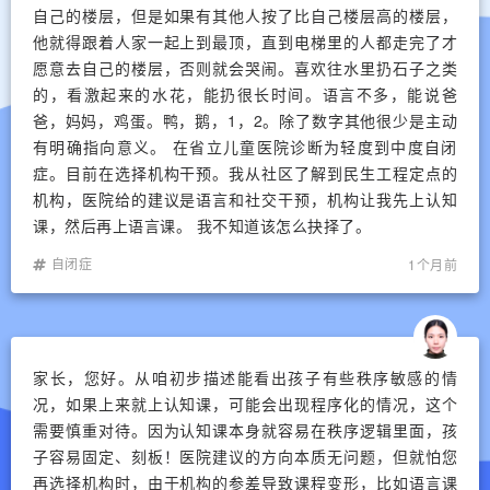
自己的楼层，但是如果有其他人按了比自己楼层高的楼层，
他就得跟着人家一起上到最顶，直到电梯里的人都走完了才
愿意去自己的楼层，否则就会哭闹。喜欢往水里扔石子之类
的，看激起来的水花，能扔很长时间。语言不多，能说爸
爸，妈妈，鸡蛋。鸭，鹅，1，2。除了数字其他很少是主动
有明确指向意义。 在省立儿童医院诊断为轻度到中度自闭
症。目前在选择机构干预。我从社区了解到民生工程定点的
机构，医院给的建议是语言和社交干预，机构让我先上认知
课，然后再上语言课。 我不知道该怎么抉择了。
自闭症
1个月前
家长，您好。从咱初步描述能看出孩子有些秩序敏感的情
况，如果上来就上认知课，可能会出现程序化的情况，这个
需要慎重对待。因为认知课本身就容易在秩序逻辑里面，孩
子容易固定、刻板！医院建议的方向本质无问题，但就怕您
再选择机构时，由于机构的参差导致课程变形，比如语言课