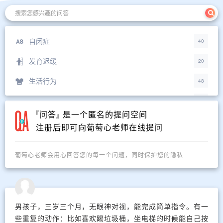
自闭症
40
发育迟缓
20
生活行为
48
语言行为
43
问答
是一个匿名的提问空间
『
』
情绪控制
20
注册后即可向葡萄心老师在线提问
家庭教育
34
葡萄心老师会用心回答您的每一个问题，同时保护您的隐私
社会教育
8
男孩子，三岁三个月，无眼神对视，能完成简单指令。有一
些重复的动作：比如喜欢踢垃圾桶，坐电梯的时候能自己按